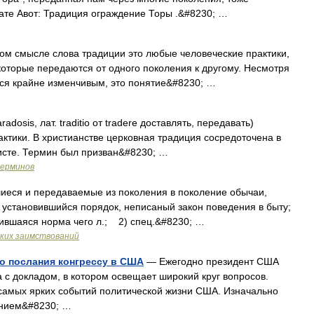
тате Авот: Традиция ограждение Торы .&#8230; …
м смысле слова традиции это любые человеческие практики,
которые передаются от одного поколения к другому. Несмотря
тся крайне изменчивым, это понятие&#8230; …
adosis, лат. traditio от tradere доставлять, передавать)
тики. В христианстве церковная традиция сосредоточена в
исте. Термин был призван&#8230; …
терминов
еся и передаваемые из поколения в поколение обычаи,
; установившийся порядок, неписаный закон поведения в быту;
ившаяся норма чего л.; 2) спец.&#8230; …
ких заимствований
о послания конгрессу в США
— Ежегодно президент США
 с докладом, в котором освещает широкий круг вопросов.
 самых ярких событий политической жизни США. Изначально
анием&#8230; …