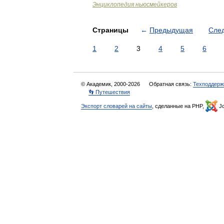
Энциклопедия ньюсмейкеров
Страницы
←
Предыдущая
Сле
1
2
3
4
5
6
© Академик, 2000-2026
Обратная связь:
Техподдерж
👣 Путешествия
Экспорт словарей на сайты
, сделанные на PHP,
Jo