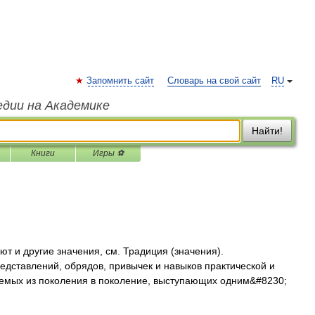
Запомнить сайт
Словарь на свой сайт
RU
едии на Академике
Найти!
Книги
Игры ⚽
т и другие значения, см. Традиция (значения).
дставлений, обрядов, привычек и навыков практической и
емых из поколения в поколение, выступающих одним&#8230;