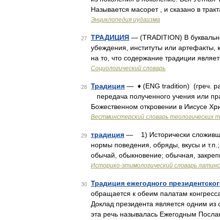
Называется масорет , и сказано в трак
Энциклопедия иудаизма
ТРАДИЦИЯ
— (TRADITION) В буквально
27
убеждения, институты или артефакты, 
на то, что содержание традиции являе
Социологический словарь
Традиция
— ♦ (ENG tradition) (греч. par
28
передача полученного учения или прак
Божественном откровении в Иисусе Хр
Вестминстерский словарь теологических 
традиция
— 1) Исторически сложивши
29
нормы поведения, обряды, вкусы и т.п.
обычай, обыкновение; обычная, закреп
Историко-этимологический словарь латинс
Традиция ежегодного президентског
30
обращается к обеим палатам конгресса
Доклад президента является одним из
эта речь называлась Ежегодным Посл