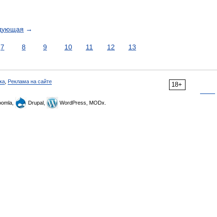
дующая
→
7
8
9
10
11
12
13
ка
,
Реклама на сайте
18+
omla,
Drupal,
WordPress, MODx.