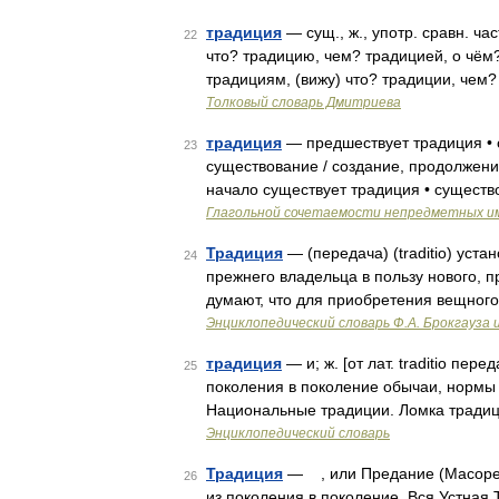
традиция
— сущ., ж., употр. сравн. ча
22
что? традицию, чем? традицией, о чём?
традициям, (вижу) что? традиции, чем
Толковый словарь Дмитриева
традиция
— предшествует традиция • с
23
существование / создание, продолжение
начало существует традиция • существ
Глагольной сочетаемости непредметных и
Традиция
— (передача) (traditio) уст
24
прежнего владельца в пользу нового, 
думают, что для приобретения вещного 
Энциклопедический словарь Ф.А. Брокгауза 
традиция
— и; ж. [от лат. traditio пе
25
поколения в поколение обычаи, нормы п
Национальные традиции. Ломка традиц
Энциклопедический словарь
Традиция
— , или Предание (Масоре
26
из поколения в поколение. Вся Устная 