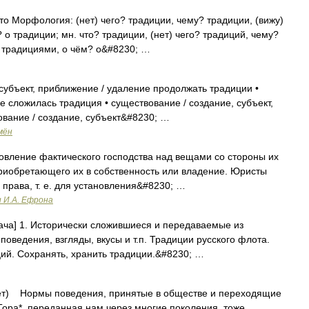
сто Морфология: (нет) чего? традиции, чему? традиции, (вижу)
 о традиции; мн. что? традиции, (нет) чего? традиций, чему?
? традициями, о чём? о&#8230; …
убъект, приближение / удаление продолжать традиции •
 сложилась традиция • существование / создание, субъект,
ование / создание, субъект&#8230; …
мён
ановление фактического господства над вещами со стороны их
приобретающего их в собственность или владение. Юристы
права, т. е. для установления&#8230; …
и И.А. Ефрона
редача] 1. Исторически сложившиеся и передаваемые из
оведения, взгляды, вкусы и т.п. Традиции русского флота.
ий. Сохранять, хранить традиции.&#8230; …
т) Нормы поведения, принятые в обществе и переходящие
Тора*, переданная нам через многие поколения, тоже