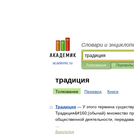
Словари и энциклоп
academic.ru
Толкования
Переводы
традиция
Толкование
Перевод
Книги
Традиция
— У этого термина существую
21
Традиция&#160;(обычай) множество пре
общественной деятельности, передава
…
Википедия